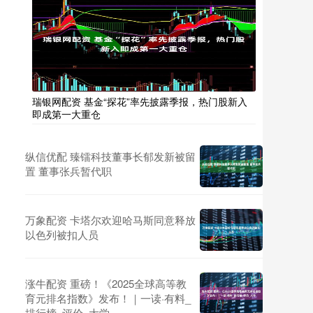
瑞银网配资 基金“探花”率先披露季报，热门股新入
即成第一大重仓
纵信优配 臻镭科技董事长郁发新被留
置 董事张兵暂代职
万象配资 卡塔尔欢迎哈马斯同意释放
以色列被扣人员
涨牛配资 重磅！《2025全球高等教
育元排名指数》发布！｜一读·有料_
排行榜_评价_大学