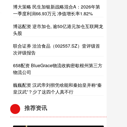
博大策略 民生加银新战略混合A：2026年第
一季度利润66.93万元 净值增长率1.82%
博远配资 逆市加仓, 逾50亿港元加仓互联网龙
头股
联合证券 洽洽食品（002557.SZ）壹评级首
次评级报告
658配资 BlueGrace物流收购密歇根州第三方
物流公司
巍巍配资 汉武帝刘彻凭啥能和秦始皇并称“秦
皇汉武”？少了这四个人真不行
推荐资讯