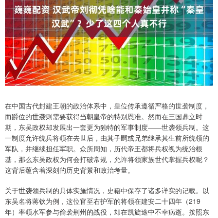
在中国古代封建王朝的政治体系中，皇位传承遵循严格的世袭制度，
而爵位的世袭则需要获得当朝皇帝的特别恩准。然而在三国鼎立时
期，东吴政权却发展出一套更为独特的军事制度——世袭领兵制。这
一制度允许统兵将领在去世后，由其子嗣或兄弟继承其生前所统领的
军队，并继续担任军职。众所周知，历代帝王都将兵权视为统治根
基，那么东吴政权为何会打破常规，允许将领家族世代掌握兵权呢？
这背后蕴含着深刻的历史背景和政治考量。
关于世袭领兵制的具体实施情况，史籍中保存了诸多详实的记载。以
东吴名将蒋钦为例，这位官至右护军的将领在建安二十四年（219
年）率领水军参与偷袭荆州的战役，却在凯旋途中不幸病逝。按照东