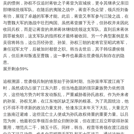
吴的惯例，孙权不仅追封蒋钦之子蒋壹为宣城侯，更令其继承父亲旧
部继续统领军队。在随后的夷陵之战中，蒋壹不负众望，领兵拒刘备
有功，展现了卓越的军事才能。此后，蒋壹又率军参与江陵之战，在
与曹魏大军的激战中壮烈殉国。虽然蒋壹膝下无子，但孙权并未因此
收回兵权，而是让蒋壹的弟弟蒋休继续统领这支军队。直到后来蒋休
因罪被免职，这支军队的指挥权才最终被收回。另一个典型案例是东
吴宿将韩当，这位历经孙坚、孙策、孙权三朝的老将官至昭武将军，
兼任冠军太守，后被加封都督之职。韩当去世后，其子韩综袭侯领
兵，但后来却叛逃至曹魏，这一事件也暴露出世袭领兵制存在的隐
患。
展开剩余59%
追根溯源，世袭领兵制的雏形始于孙策时期。当孙策率军渡江南下
时，虽然成功占据了江东六郡，但当地盘踞的强宗豪族势力依然强
大，这些地方势力时常发动叛乱，严重威胁着孙氏政权。作为外来者
的孙策、孙权兄弟，在江东地区缺乏深厚的根基。为了巩固统治，他
们不得不寻求新的政治力量支持。恰逢东汉末年天下大乱，大量北方
士族南迁避难，这些流亡士人便成为孙氏政权倚重的重要力量。以吕
范为例，他最初仅率领百余部众归附孙策，但在渡江后立即获得孙策
重用，增范兵二千，骑五十匹。同样，韩当、程普等将领在渡江战役
中立下汗马功劳，也各自获赐两千军队和五十匹战马。通过这种方