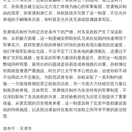
式，孙策逐步建立起以北方流亡将领为核心的军事集团，世袭领兵制
由此萌芽。孙策遇刺身亡后，孙权延续并完善了这一制度，不仅允许
将领的子嗣继承兵权，有时甚至允许其兄弟或部属接掌军队。
世袭领兵制作为特定历史条件下的产物，对东吴政权产生了深远影
响。从积极方面看，这一制度确实帮助孙氏兄弟在短期内快速增强了
军事实力。获得世袭兵权的将领们对孙氏政权表现出极高的忠诚度，
他们率领军队南征北战，不仅平定了江东各地的豪强叛乱，还通过不
断扩充军队规模，使东吴的军事力量得到显著提升。然而这一制度的
弊端同样明显，最突出的问题就是容易造成将领拥兵自重。孙权继位
初期就曾遭遇严重挑战，时任庐江太守李术公然抗命，迫使孙权不得
不动用武力平定叛乱。为防范武将专权，孙权采取了一系列制约措
施：一方面借将领犯罪之机收回兵权，另一方面大力扶植宗室力量以
制衡异姓将领。总体而言，世袭领兵制作为东吴特有的军事制度，不
仅深刻影响了东吴政权的兴衰，其经验教训也为后世王朝提供了重要
借鉴。从更宏观的历史视角来看，这一制度反映了乱世中政权建设面
临的特殊挑战，以及统治者如何在集权与放权之间寻求平衡的政治智
慧。
发布于：天津市