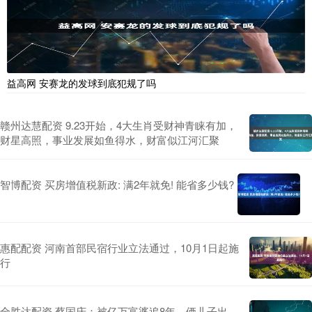
益高网 安赛龙的发球到底犯规了吗
赣州达慧配资 9.23开始，4大生肖受财神青睐有加，
财星高照，事业发展如鱼得水，财富似江河汇聚
智博配资 买房增值税新政: 满2年就免! 能省多少钱?
惠配配资 河南首部民宿行业立法通过，10月1日起施
行
全胜达配资 蔡国庆：被亿万富婆追8年，俩儿子出