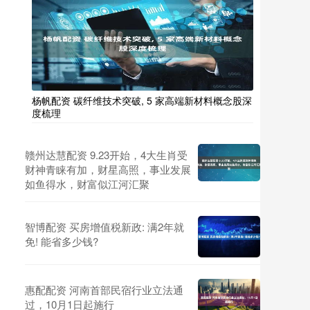
杨帆配资 碳纤维技术突破, 5 家高端新材料概念股深
度梳理
赣州达慧配资 9.23开始，4大生肖受
财神青睐有加，财星高照，事业发展
如鱼得水，财富似江河汇聚
智博配资 买房增值税新政: 满2年就
免! 能省多少钱?
惠配配资 河南首部民宿行业立法通
过，10月1日起施行