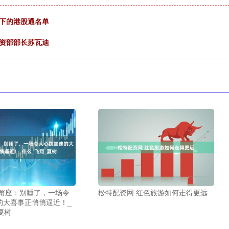
项下的港股通名单
投资部部长苏瓦迪
巨蟹座：别睡了，一场令
松特配资网 红色旅游如何走得更远
的大喜事正悄悄逼近！_
夏树