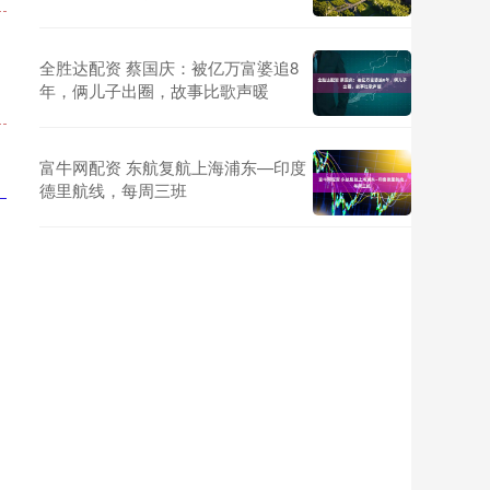
全胜达配资 蔡国庆：被亿万富婆追8
年，俩儿子出圈，故事比歌声暖
富牛网配资 东航复航上海浦东—印度
德里航线，每周三班