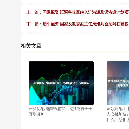
上一篇：
问道配资 汇聚科技获纳入沪港通及深港通计划
下一篇：
启牛配资 国家发改委副主任周海兵会见阿联酋
相关文章
开源优配 选错毁前途！这4类孩子千
金领速配 
万别碰A
人心跳加速
什么_飞翔_