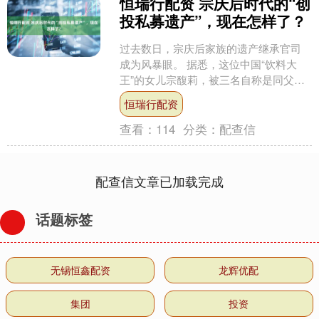
恒瑞行配资 宗庆后时代的“创
投私募遗产”，现在怎样了？
过去数日，宗庆后家族的遗产继承官司
成为风暴眼。 据悉，这位中国“饮料大
王”的女儿宗馥莉，被三名自称是同父异
母的弟妹起诉，这三人主张作为宗庆后
恒瑞行配资
的子女应享受平等的信....
查看：
114
分类：
配查信
配查信文章已加载完成
话题标签
无锡恒鑫配资
龙辉优配
集团
投资