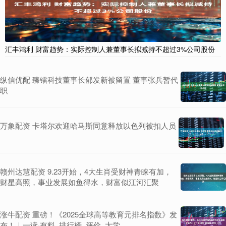
汇丰鸿利 财富趋势：实际控制人兼董事长拟减持不超过3%公司股份
纵信优配 臻镭科技董事长郁发新被留置 董事张兵暂代
职
万象配资 卡塔尔欢迎哈马斯同意释放以色列被扣人员
赣州达慧配资 9.23开始，4大生肖受财神青睐有加，
财星高照，事业发展如鱼得水，财富似江河汇聚
涨牛配资 重磅！《2025全球高等教育元排名指数》发
布！｜一读·有料_排行榜_评价_大学