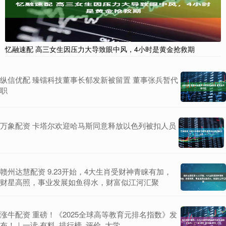
忆融速配 高三女生因压力大导致眼中风，4小时是黄金抢救期
纵信优配 臻镭科技董事长郁发新被留置 董事张兵暂代
职
万象配资 卡塔尔欢迎哈马斯同意释放以色列被扣人员
赣州达慧配资 9.23开始，4大生肖受财神青睐有加，
财星高照，事业发展如鱼得水，财富似江河汇聚
涨牛配资 重磅！《2025全球高等教育元排名指数》发
布！｜一读·有料_排行榜_评价_大学