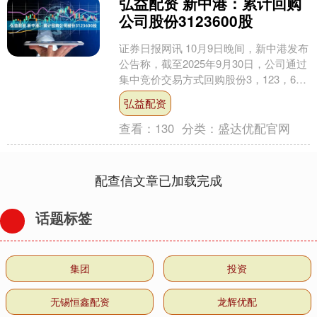
弘益配资 新中港：累计回购
公司股份3123600股
证券日报网讯 10月9日晚间，新中港发布
公告称，截至2025年9月30日，公司通过
集中竞价交易方式回购股份3，123，600
股，占公司总股本的比例为0.78%。....
弘益配资
查看：
130
分类：
盛达优配官网
配查信文章已加载完成
话题标签
集团
投资
无锡恒鑫配资
龙辉优配