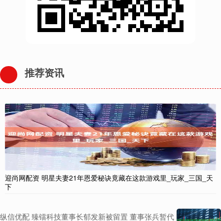
推荐资讯
迎尚网配资 明星夫妻21年恩爱秘诀竟藏在这款游戏里_玩家_三国_天
下
纵信优配 臻镭科技董事长郁发新被留置 董事张兵暂代