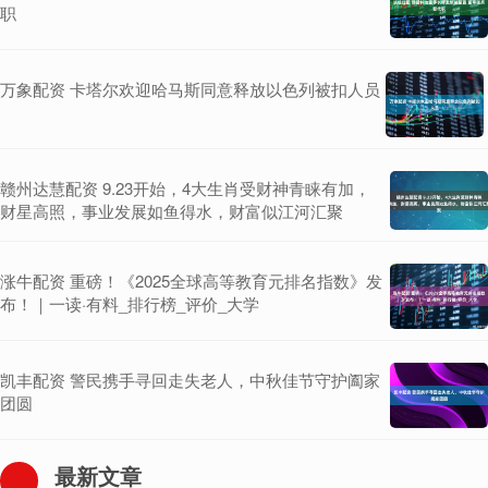
职
万象配资 卡塔尔欢迎哈马斯同意释放以色列被扣人员
赣州达慧配资 9.23开始，4大生肖受财神青睐有加，
财星高照，事业发展如鱼得水，财富似江河汇聚
涨牛配资 重磅！《2025全球高等教育元排名指数》发
布！｜一读·有料_排行榜_评价_大学
凯丰配资 警民携手寻回走失老人，中秋佳节守护阖家
团圆
最新文章