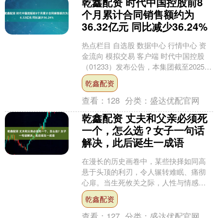
乾鑫配资 时代中国控股前8
个月累计合同销售额约为
36.32亿元 同比减少36.24%
热点栏目 自选股 数据中心 行情中心 资
金流向 模拟交易 客户端 时代中国控股
（01233）发布公告，本集团截至2025年
8月31日止8个月的累计合同销售（连
乾鑫配资
合....
查看：
128
分类：
盛达优配官网
乾鑫配资 丈夫和父亲必须死
一个，怎么选？女子一句话
解决，此后诞生一成语
在漫长的历史画卷中，某些抉择如同高
悬于头顶的利刃，令人辗转难眠、痛彻
心扉。当生死攸关之际，人性与情感的
激烈碰撞，往往能迸发出震撼人心的光
乾鑫配资
芒。那么，当一位女子必须....
查看：
127
分类：
盛达优配官网